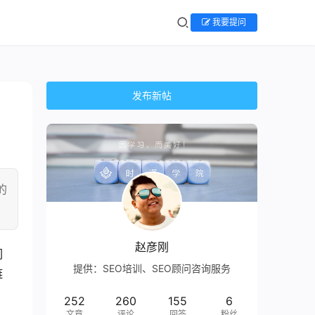
我要提问
发布新帖
的
赵彦刚
们
提供：SEO培训、SEO顾问咨询服务
链
252
260
155
6
文章
评论
回答
粉丝