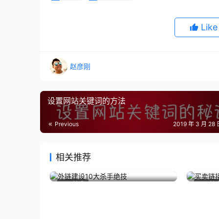
Lik
赵彦刚
设置网站关键词的方法
Previous
2019 年 3 月 28 
相关推荐
外链建设10大杀手绝技
买卖链
2013 年 5 月 27 日
31.0K
1
29
2013 年 
SEO技术
SEO技