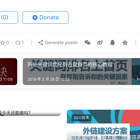
e
(0)
Donate
0
1
Generate poster
网站关键词优化到百度首页的核心教程
日 11:08
2019 年 3 月 29 日 10:55
N
接今天还能做吗？
7 月 16 日
18.5K
0
9
术
SEO技术
高质量外链建设方案，快速提