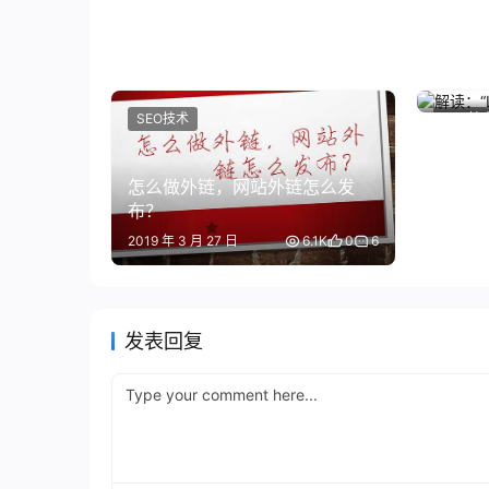
解读：
2013 年 
SEO技术
SEO技
怎么做外链，网站外链怎么发
布？
2019 年 3 月 27 日
6.1K
0
6
发表回复