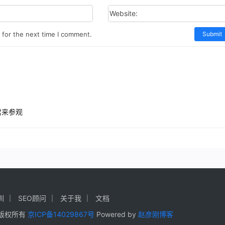
Website:
 for the next time I comment.
Submit
君来参观
训
SEO顾问
关于我
文档
彦刚 版权所有
京ICP备14029867号
Powered by
赵彦刚博客