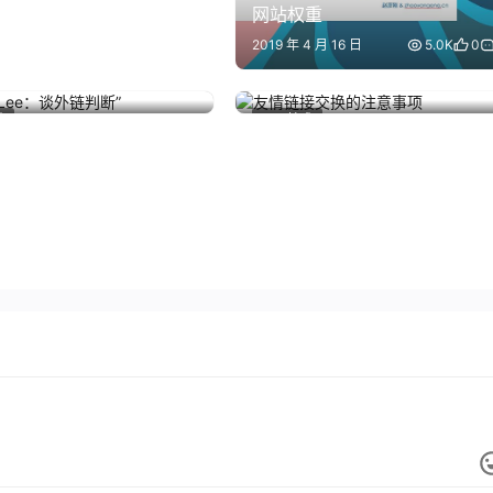
网站权重
2019 年 4 月 16 日
5.0K
0
“Lee：谈外链判断”
友情链接交换的注意事项
4 月 27 日
3.6K
1
0
2013 年 5 月 16 日
43.1K
0
术
SEO技术