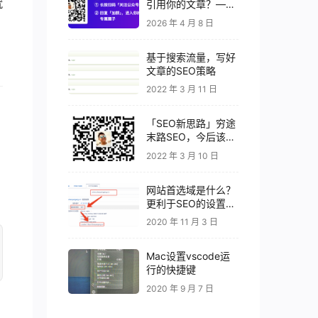
就
引用你的文章？——
高引用率 GEO 内容
2026 年 4 月 8 日
的 7 个秘密
基于搜索流量，写好
文章的SEO策略
2022 年 3 月 11 日
「SEO新思路」穷途
末路SEO，今后该何
去何从？
2022 年 3 月 10 日
网站首选域是什么？
更利于SEO的设置要
素
2020 年 11 月 3 日
Mac设置vscode运
行的快捷键
2020 年 9 月 7 日