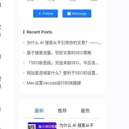
但
Follow
Message
仅
Recent Posts
方
为什么 AI 搜索从不引用你的文章？——高引用率 GEO 内容的 7 个秘密
基于搜索流量，写好文章的SEO策略
都
「SEO新思路」穷途末路SEO，今后该何去何从？
网站首选域是什么？更利于SEO的设置要素
提
Mac设置vscode运行的快捷键
那
关
最新
推荐
最热
为什么 AI 搜索从不