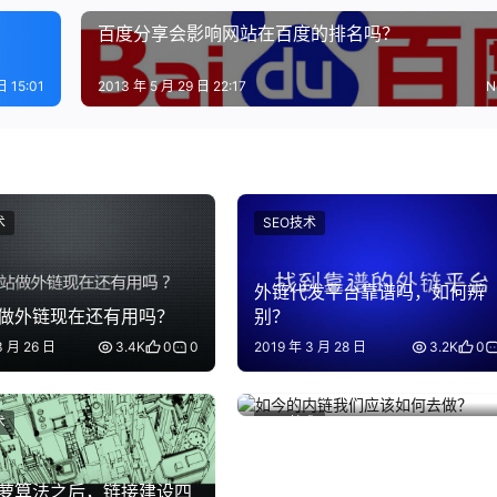
百度分享会影响网站在百度的排名吗？
日 15:01
2013 年 5 月 29 日 22:17
N
术
SEO技术
外链代发平台靠谱吗，如何辨
做外链现在还有用吗？
别？
3 月 26 日
3.4K
0
0
2019 年 3 月 28 日
3.2K
0
如今的内链我们应该如何去做
2013 年 5 月 12 日
3.3K
0
术
SEO技术
萝算法之后，链接建设四