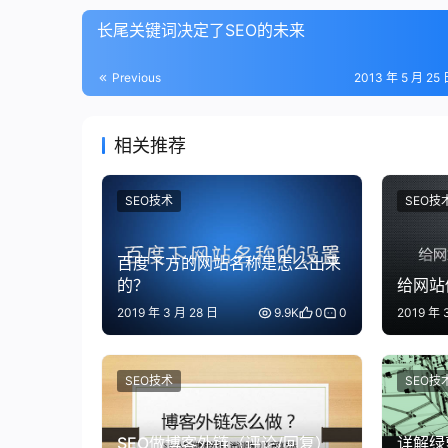
长尾关键词决定了SEO的未来
Previous
2013 年 5 月 25 
相关推荐
SEO技术
SEO技
百度下方的网站名称是怎么出来
的？
给网站
2019 年 3 月 28 日
9.9K
0
0
2019 年 
SEO技术
SEO技
SEO做博客外链（评论/回复）
详解绿