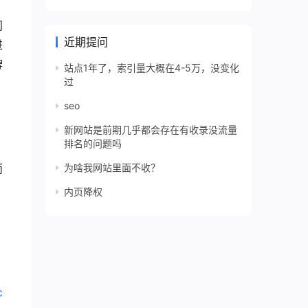
问
近期提问
进
牌
站点1年了，索引量大概在4-5万，没变化
过
，
seo
新网站是前期几乎都会存在有收录没流量
排名的问题吗
为啥我网站里面不收？
而
，
内页降权
，
c