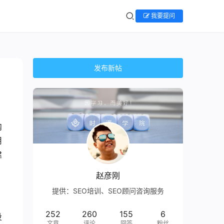
我要提问
发布新帖
内
用
建
赵彦刚
提供：SEO培训、SEO顾问咨询服务
252
260
155
6
投
文章
评论
回答
粉丝