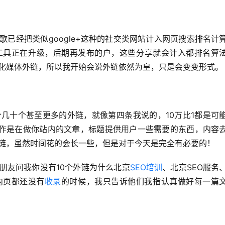
歌已经把类似google+这种的社交类网站计入网页搜索排名计
工具正在升级，后期再发布的户，这些分享就会计入都排名算
化媒体外链，所以我开始会说外链依然为皇，只是会变变形式。
个几十个甚至更多的外链，就像第四条我说的，10万比1都是可
也看作是在做你站内的文章，标题提供用户一些需要的东西，内容
链，虽然时间花的会长一些，但是对于今天是完全有必要的！
朋友问我你没有10个外链为什么北京
SEO培训
、北京SEO服务
内页都还没有
收录
的时候，我只告诉他们我指认真做好每一篇