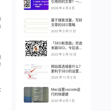
引用你的文章？——
高引用率 GEO 内容
2026 年 4 月 8 日
的 7 个秘密
算
基于搜索流量，写好
文章的SEO策略
法
2022 年 3 月 11 日
「SEO新思路」穷途
末路SEO，今后该何
去何从？
2022 年 3 月 10 日
能
去
网站首选域是什么？
更利于SEO的设置要
素
2020 年 11 月 3 日
、
文
Mac设置vscode运
行的快捷键
2020 年 9 月 7 日