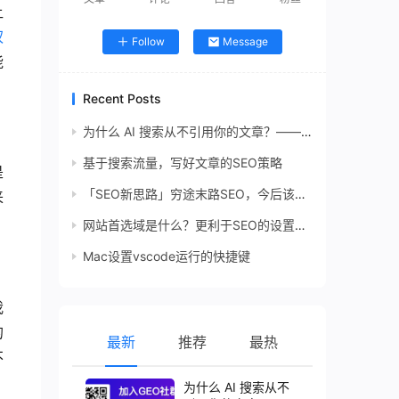
让
权
Follow
Message
能
Recent Posts
为什么 AI 搜索从不引用你的文章？——高引用率 GEO 内容的 7 个秘密
基于搜索流量，写好文章的SEO策略
是
「SEO新思路」穷途末路SEO，今后该何去何从？
来
网站首选域是什么？更利于SEO的设置要素
Mac设置vscode运行的快捷键
我
的
最新
推荐
最热
不
为什么 AI 搜索从不