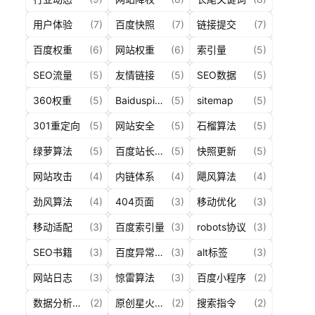
首
用户体验
(7)
百度快照
(7)
链接提交
(7)
页
百度权重
(6)
网站权重
(6)
索引量
(5)
所
SEO流量
(5)
友情链接
(5)
SEO数据
(5)
有
360权重
(5)
Baiduspider
(5)
sitemap
(5)
文
章
301重定向
(5)
网站安全
(5)
石榴算法
(5)
绿萝算法
(5)
百度站长工具
(5)
快照更新
(5)
问
答
网站攻击
(4)
内链体系
(4)
飓风算法
(4)
社
劲风算法
(4)
404页面
(3)
移动优化
(3)
区
移动适配
(3)
百度索引量
(3)
robots协议
(3)
S
SEO书籍
(3)
百度异常提醒
(3)
alt标签
(3)
E
网站日志
(3)
惊雷算法
(3)
百度小程序
(2)
O
服
数据分析工具
(2)
原创星火计划
(2)
搜索指令
(2)