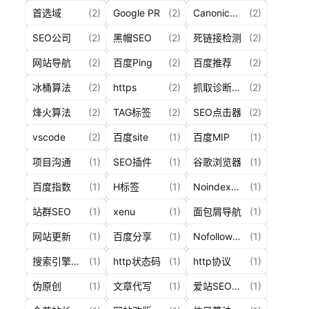
务
首选域
(2)
Google PR
(2)
Canonical标签
(2)
标
SEO公司
(2)
黑帽SEO
(2)
死链接检测
(2)
签
网站导航
(2)
百度Ping
(2)
百度推荐
(2)
大
全
冰桶算法
(2)
https
(2)
抓取诊断工具
(2)
烽火算法
(2)
TAG标签
(2)
SEO点击器
(2)
关
vscode
(2)
百度site
(1)
百度MIP
(1)
于
我
项目沟通
(1)
SEO插件
(1)
谷歌浏览器
(1)
百度指数
(1)
H标签
(1)
Noindex标签
(1)
站群SEO
(1)
xenu
(1)
面包屑导航
(1)
网站更新
(1)
百度分享
(1)
Nofollow标签
(1)
搜索引擎工作原理
(1)
http状态码
(1)
http协议
(1)
伪原创
(1)
文章代写
(1)
爱站SEO工具包
(1)