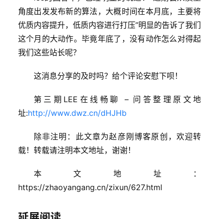
角度出发发布新的算法，大概时间在本月底，主要将
优质内容提升，低质内容进行打压”明显的告诉了我们
这个月的大动作。毕竟年底了，没有动作怎么对得起
我们这些站长呢？
这消息分享的及时吗？给个评论安慰下呗！
第三期LEE在线畅聊 – 问答整理原文地
首
址:
http://www.dwz.cn/dHJHb
页
除非注明：此文章为赵彦刚博客原创，欢迎转
所
载！转载请注明本文地址，谢谢！
有
文
本文地址：
章
https://zhaoyangang.cn/zixun/627.html
问
延展阅读
答