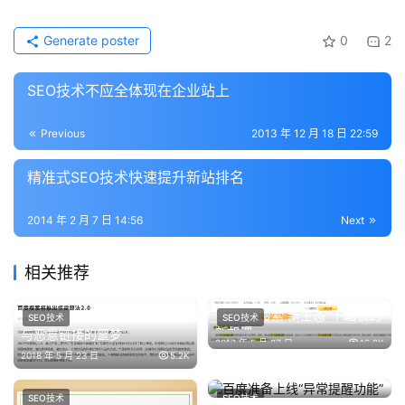
Generate poster
0
2
SEO技术不应全体现在企业站上
Previous
2013 年 12 月 18 日 22:59
精准式SEO技术快速提升新站排名
2014 年 2 月 7 日 14:56
Next
相关推荐
百度“新搜索 新生态”下站长的
百度惊雷算法再升级，刷排名
SEO技术
SEO技术
新机遇
与恶意链接的噩梦
2017 年 5 月 27 日
16.9K
2018 年 5 月 23 日
5.2K
百度准备上线“异常提醒功能”
SEO技术
SEO技术
2013 年 5 月 6 日
4.1K