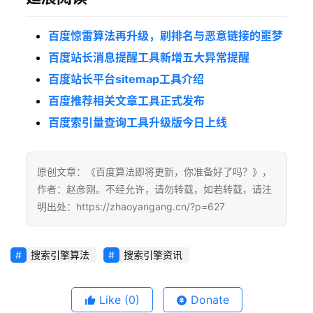
社
区
百度惊雷算法再升级，刷排名与恶意链接的噩梦
百度站长消息提醒工具新增五大异常提醒
S
百度站长平台sitemap工具介绍
E
百度推荐相关文章工具正式发布
O
服
百度索引量查询工具升级版今日上线
务
原创文章：《百度算法即将更新，你准备好了吗？》，
标
签
作者：赵彦刚。不经允许，请勿转载，如若转载，请注
大
明出处：https://zhaoyangang.cn/?p=627
全
搜索引擎算法
搜索引擎资讯
关
于
我
Like
(0)
Donate