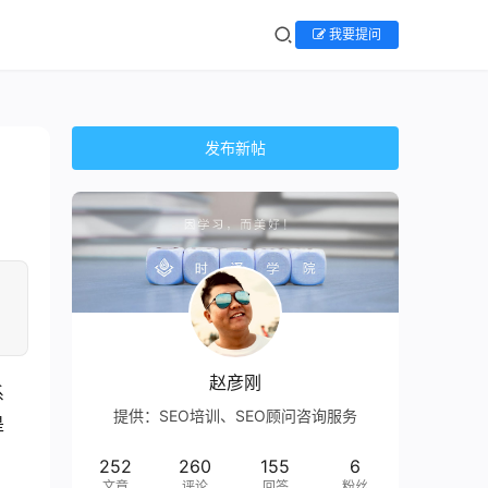
我要提问
发布新帖
，
赵彦刚
系
提供：SEO培训、SEO顾问咨询服务
是
252
260
155
6
文章
评论
回答
粉丝