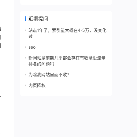
近期提问
的
站点1年了，索引量大概在4-5万，没变化
过
词
引
seo
新网站是前期几乎都会存在有收录没流量
排名的问题吗
为啥我网站里面不收？
内页降权
了