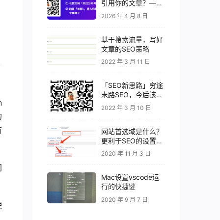
引用你的文章？——
高引用率 GEO 内容
2026 年 4 月 8 日
的 7 个秘密
基于搜索流量，写好
文章的SEO策略
2022 年 3 月 11 日
「SEO新思路」穷途
末路SEO，今后该何
 
去何从？
2022 年 3 月 10 日
的
有
网站首选域是什么？
更利于SEO的设置要
素
2020 年 11 月 3 日
同
Mac设置vscode运
行的快捷键
2020 年 9 月 7 日
使