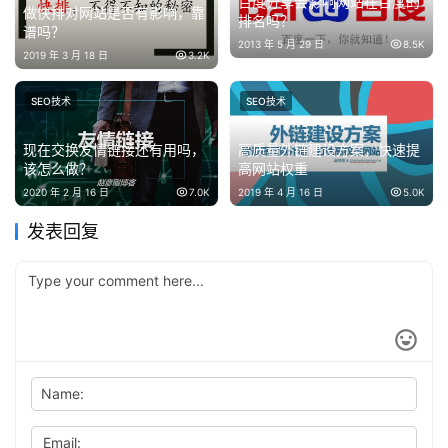
百度分享会影响网站在百度的
做快排对网站是否有影响，靠
排名吗？
谱吗？
2013 年 5 月 29 日
8.5K
2019 年 3 月 18 日
3.2K
SEO技术
SEO技术
现在交换友情链接还有用吗，
高质量外链建设方案，快速提
该怎么做？
高网站权重
2020 年 2 月 16 日
7.0K
2019 年 4 月 16 日
5.0K
发表回复
Name:
Email: