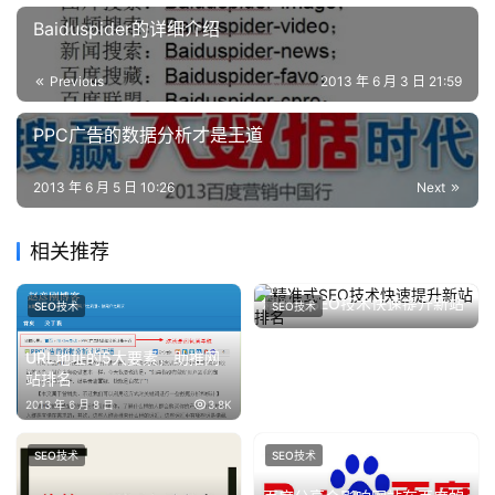
Baiduspider的详细介绍
Previous
2013 年 6 月 3 日 21:59
PPC广告的数据分析才是王道
2013 年 6 月 5 日 10:26
Next
相关推荐
精准式SEO技术快速提升新站
SEO技术
SEO技术
排名
2014 年 2 月 7 日
12.8K
URL地址的5大要素，助推网
站排名
2013 年 6 月 8 日
3.8K
SEO技术
SEO技术