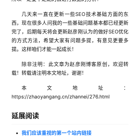
首
几天来一直在更新一些SEO技术基础方面的东
页
西，现在很多人问我的一些基础问题基本都已经更新
完了，后期每天将会更新赵彦刚认为的做好SEO优化
所
的方式方法，希望大家有问题多提，有意见更要多
有
提。这样咱们才能一起成长！
文
章
除非注明：此文章为赵彦刚博客原创，欢迎转
载！转载请注明本文地址，谢谢！
问
答
本文地址：
社
https://zhaoyangang.cn/zhannei/276.html
区
延展阅读
S
E
O
我们应该重视的第一个站内链接
服