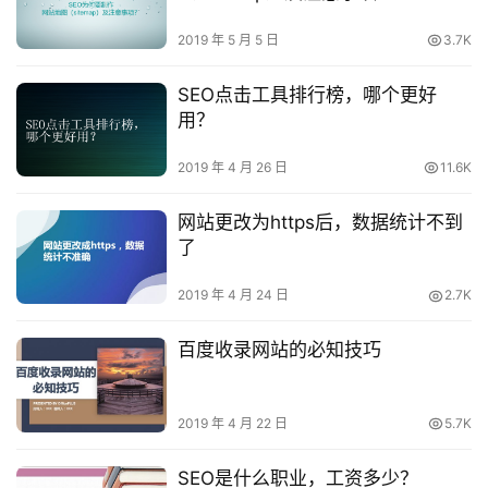
章
2019 年 5 月 5 日
3.7K
问
SEO点击工具排行榜，哪个更好
答
用？
社
区
2019 年 4 月 26 日
11.6K
S
网站更改为https后，数据统计不到
E
了
O
服
2019 年 4 月 24 日
2.7K
务
百度收录网站的必知技巧
标
签
大
2019 年 4 月 22 日
5.7K
全
SEO是什么职业，工资多少？